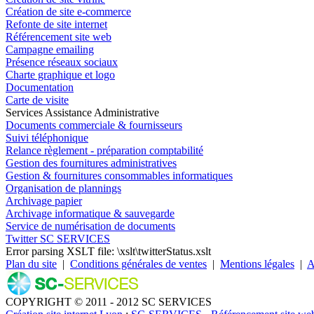
Création de site e-commerce
Refonte de site internet
Référencement site web
Campagne emailing
Présence réseaux sociaux
Charte graphique et logo
Documentation
Carte de visite
Services Assistance Administrative
Documents commerciale & fournisseurs
Suivi téléphonique
Relance règlement - préparation comptabilité
Gestion des fournitures administratives
Gestion & fournitures consommables informatiques
Organisation de plannings
Archivage papier
Archivage informatique & sauvegarde
Service de numérisation de documents
Twitter SC SERVICES
Error parsing XSLT file: \xslt\twitterStatus.xslt
Plan du site
|
Conditions générales de ventes
|
Mentions légales
|
A
COPYRIGHT © 2011 - 2012 SC SERVICES