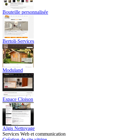
Bouteille personnalisée
Bertoli-Services
Moduland
Espace Cloison
Algis Nettoyage
Services Web et communication
Création de site vitrine