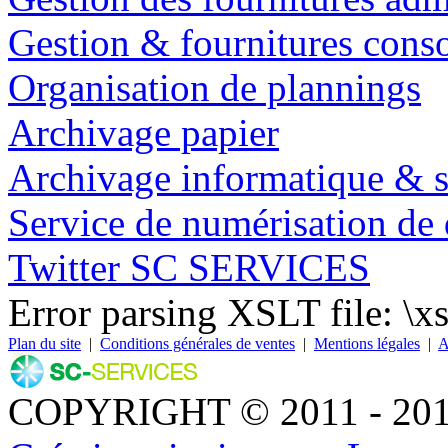
Gestion & fournitures con
Organisation de plannings
Archivage papier
Archivage informatique & 
Service de numérisation de
Twitter SC SERVICES
Error parsing XSLT file: \xsl
Plan du site
|
Conditions générales de ventes
|
Mentions légales
|
A
COPYRIGHT © 2011 - 20