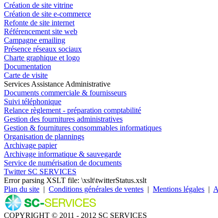
Création de site vitrine
Création de site e-commerce
Refonte de site internet
Référencement site web
Campagne emailing
Présence réseaux sociaux
Charte graphique et logo
Documentation
Carte de visite
Services Assistance Administrative
Documents commerciale & fournisseurs
Suivi téléphonique
Relance règlement - préparation comptabilité
Gestion des fournitures administratives
Gestion & fournitures consommables informatiques
Organisation de plannings
Archivage papier
Archivage informatique & sauvegarde
Service de numérisation de documents
Twitter SC SERVICES
Error parsing XSLT file: \xslt\twitterStatus.xslt
Plan du site
|
Conditions générales de ventes
|
Mentions légales
|
A
COPYRIGHT © 2011 - 2012 SC SERVICES