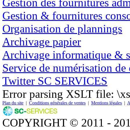
Gestion des fournitures adm
Gestion & fournitures con
Organisation de plannings
Archivage papier
Archivage informatique & 
Service de numérisation de
Twitter SC SERVICES
Error parsing XSLT file: \xsl
Plan du site
|
Conditions générales de ventes
|
Mentions légales
|
A
COPYRIGHT © 2011 - 20